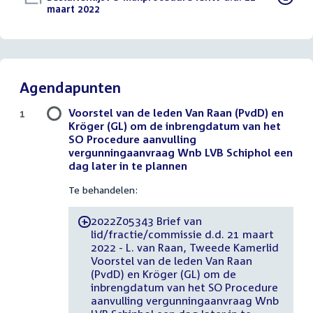
bestand:
maart 2022
(PDF)
Agendapunten
Voorstel van de leden Van Raan (PvdD) en
1
Kröger (GL) om de inbrengdatum van het
SO Procedure aanvulling
vergunningaanvraag Wnb LVB Schiphol een
dag later in te plannen
Te behandelen:
2022Z05343 Brief van
-
lid/fractie/commissie d.d. 21 maart
2022 - L. van Raan, Tweede Kamerlid
Voorstel van de leden Van Raan
(PvdD) en Kröger (GL) om de
inbrengdatum van het SO Procedure
aanvulling vergunningaanvraag Wnb