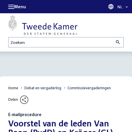
Menu
Taal sel
NL
Zoeken
Home
Debat en vergadering
Commissievergaderingen
Delen
E-mailprocedure
:
Voorstel van de leden Van