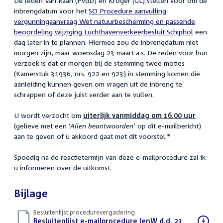
De leden Van Raan (PvdD) en Kröger (GL) stellen voor om de
inbrengdatum voor het
SO Procedure aanvulling
vergunningaanvraag Wet natuurbescherming en passende
beoordeling wijziging Luchthavenverkeerbesluit Schiphol
een
dag later in te plannen. Hiermee zou de inbrengdatum niet
morgen zijn, maar woensdag 23 maart a.s. De reden voor hun
verzoek is dat er morgen bij de stemming twee moties
(Kamerstuk 31936, nrs. 922 en 923) in stemming komen die
aanleiding kunnen geven om vragen uit de inbreng te
schrappen of deze juist verder aan te vullen.
U wordt verzocht om
uiterlijk vanmiddag om 16.00 uur
(gelieve met een ‘
Allen beantwoorden
’ op dit e-mailbericht)
aan te geven of u akkoord gaat met dit voorstel.*
Spoedig na de reactietermijn van deze e-mailprocedure zal ik
u informeren over de uitkomst.
Bijlage
Besluitenlijst procedurevergadering
Download
Besluitenlijst e-mailprocedure IenW d.d. 21