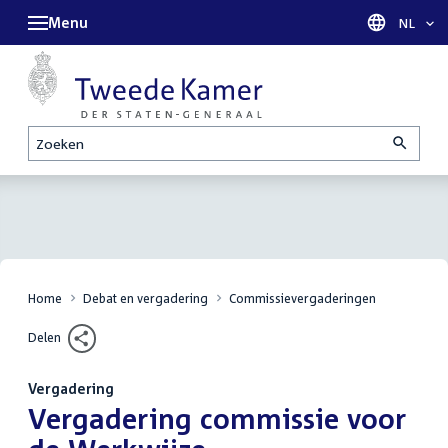
Menu
Taal sel
NL
Zoeken
Home
Debat en vergadering
Commissievergaderingen
Delen
Vergadering
:
Vergadering commissie voor