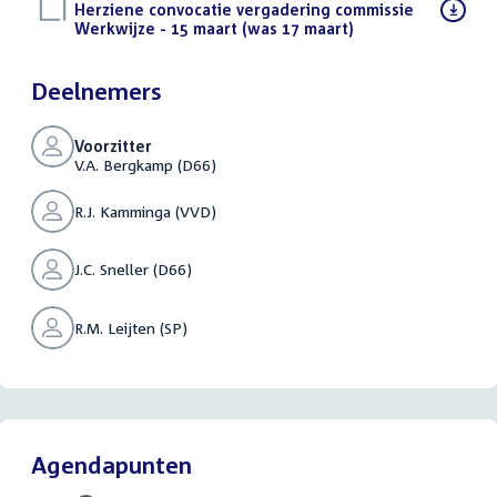
Download
Herziene convocatie vergadering commissie
bestand:
Werkwijze - 15 maart (was 17 maart)
(PDF)
Deelnemers
Voorzitter
V.A. Bergkamp (D66)
R.J. Kamminga (VVD)
J.C. Sneller (D66)
R.M. Leijten (SP)
Agendapunten