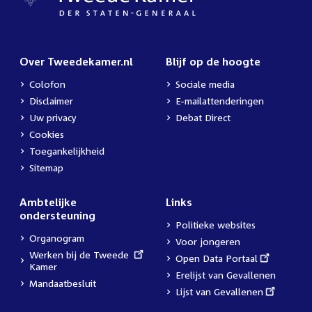
Over Tweedekamer.nl
Blijf op de hoogte
Colofon
Sociale media
Disclaimer
E-mailattenderingen
Uw privacy
Debat Direct
Cookies
Toegankelijkheid
Sitemap
Ambtelijke
Links
ondersteuning
Politieke websites
Organogram
Voor jongeren
External
Werken bij de Tweede
External
Open Data Portaal
link:
Kamer
link:
Erelijst van Gevallenen
Mandaatbesluit
External
Lijst van Gevallenen
link: