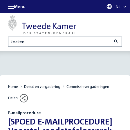
Menu
Taal sel
NL
Zoeken
Home
Debat en vergadering
Commissievergaderingen
Delen
E-mailprocedure
:
[SPOED E-MAILPROCEDURE]