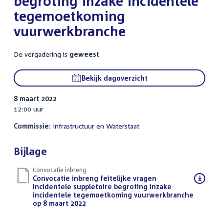
begroting inzake incidentele
tegemoetkoming
vuurwerkbranche
De vergadering is
geweest
Bekijk dagoverzicht
8 maart 2022
12:00 uur
Commissie:
Infrastructuur en Waterstaat
Bijlage
Convocatie inbreng
Download
Convocatie inbreng feitelijke vragen
bestand:
Incidentele suppletoire begroting inzake
incidentele tegemoetkoming vuurwerkbranche
op 8 maart 2022
(PDF)