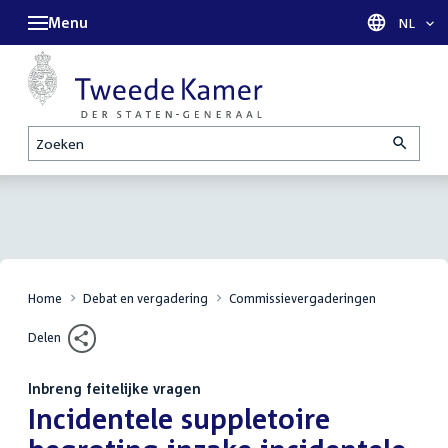
Menu
Taal sel
NL
Zoeken
Home
Debat en vergadering
Commissievergaderingen
Delen
Inbreng feitelijke vragen
:
Incidentele suppletoire