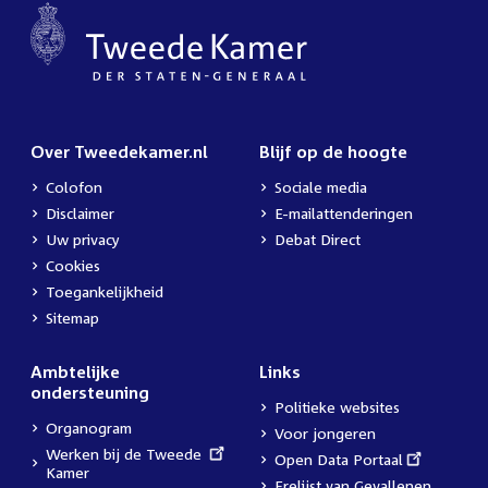
Over Tweedekamer.nl
Blijf op de hoogte
Colofon
Sociale media
Disclaimer
E-mailattenderingen
Uw privacy
Debat Direct
Cookies
Toegankelijkheid
Sitemap
Ambtelijke
Links
ondersteuning
Politieke websites
Organogram
Voor jongeren
External
Werken bij de Tweede
External
Open Data Portaal
link:
Kamer
link:
Erelijst van Gevallenen