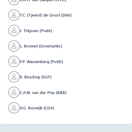
T.C. (Tjeerd) de Groot (D66)
J. Thijssen (PvdA)
L. Bromet (GroenLinks)
F.P. Wassenberg (PvdD)
R. Bisschop (SGP)
C.A.M. van der Plas (BBB)
D.G. Boswijk (CDA)