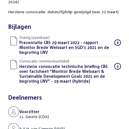
2024)
Herziene convocatie: datum/tijdstip gewijzigd (was 22 maart)
Bijlagen
Overig (openbaar)
Download
Presentatie CBS 29 maart 2022 - rapport
bestand:
Monitor Brede Welvaart en SGD's 2021 en de
begroting LNV
(PPTX)
Convocatie commissieactiviteit
Download
Herziene convocatie technische briefing CBS
bestand:
over factsheet "Monitor Brede Welvaart &
Sustainable Development Goals 2021 en de
begroting LNV" - 29 maart (hybride)
(PDF)
Deelnemers
Voorzitter
J.L. Geurts (CDA)
A.A.H. van Campen (VVD)