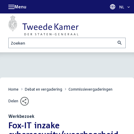
Menu
Taal sel
NL
Zoeken
Home
Debat en vergadering
Commissievergaderingen
Delen
Werkbezoek
:
Fox-IT inzake