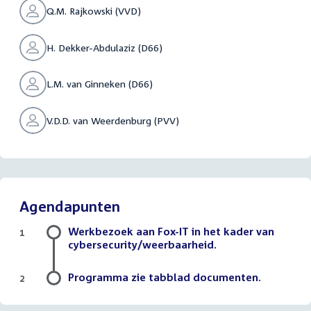
Q.M. Rajkowski (VVD)
H. Dekker-Abdulaziz (D66)
L.M. van Ginneken (D66)
V.D.D. van Weerdenburg (PVV)
Agendapunten
Werkbezoek aan Fox-IT in het kader van
1
cybersecurity/weerbaarheid.
Programma zie tabblad documenten.
2