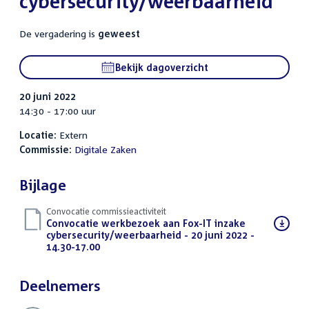
cybersecurity/weerbaarheid
De vergadering is
geweest
Bekijk dagoverzicht
20 juni 2022
14:30 - 17:00 uur
Locatie:
Extern
Commissie:
Digitale Zaken
Bijlage
Convocatie commissieactiviteit
Download
Convocatie werkbezoek aan Fox-IT inzake
bestand:
cybersecurity/weerbaarheid - 20 juni 2022 -
14.30-17.00
(PDF)
Deelnemers