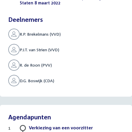
Staten 8 maart 2022
(PDF)
Deelnemers
R.P. Brekelmans (VVD)
P.J.T. van Strien (VVD)
R. de Roon (PVV)
D.G. Boswijk (CDA)
Agendapunten
Verkiezing van een voorzitter
1