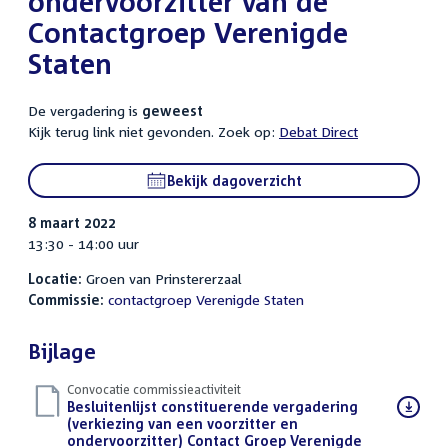
ondervoorzitter van de
Contactgroep Verenigde
Staten
De vergadering is
geweest
Kijk terug link niet gevonden. Zoek op:
Debat Direct
Bekijk dagoverzicht
8 maart 2022
13:30 - 14:00 uur
Locatie:
Groen van Prinstererzaal
Commissie:
contactgroep Verenigde Staten
Bijlage
Convocatie commissieactiviteit
Download
Besluitenlijst constituerende vergadering
bestand:
(verkiezing van een voorzitter en
ondervoorzitter) Contact Groep Verenigde