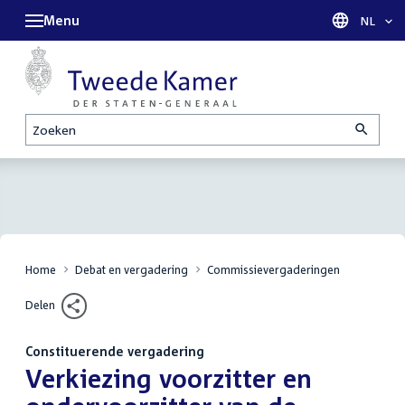
Menu
Taal sel
NL
Zoeken
Home
Debat en vergadering
Commissievergaderingen
Delen
Constituerende vergadering
:
Verkiezing voorzitter en