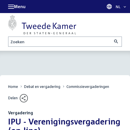
Menu
Taal sel
NL
Zoeken
Home
Debat en vergadering
Commissievergaderingen
Delen
Vergadering
:
IPU - Verenigingsvergadering