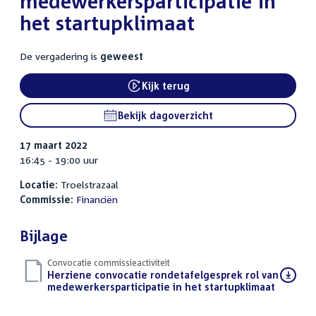
medewerkersparticipatie in
het startupklimaat
De vergadering is
geweest
Kijk terug
External link:
Bekijk dagoverzicht
17 maart 2022
16:45 - 19:00 uur
Locatie:
Troelstrazaal
Commissie:
Financiën
Bijlage
Convocatie commissieactiviteit
Download
Herziene convocatie rondetafelgesprek rol van
bestand:
medewerkersparticipatie in het startupklimaat
(PDF)