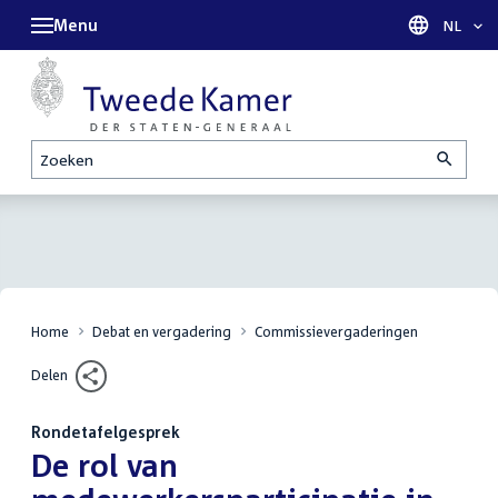
Menu
Taal sel
NL
Zoeken
Home
Debat en vergadering
Commissievergaderingen
Delen
Rondetafelgesprek
:
De rol van