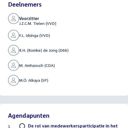
Deelnemers
Voorzitter
J.Z.C.M. Tielen (VVD)
F.L. Idsinga (VVD)
R.H. (Romke) de Jong (D66)
M. Amhaouch (CDA)
M.Ö. Alkaya (SP)
Agendapunten
De rol van medewerkersparticipatie in het
1