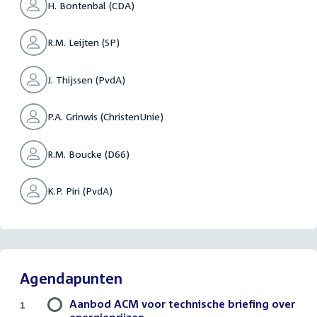
H. Bontenbal (CDA)
R.M. Leijten (SP)
J. Thijssen (PvdA)
P.A. Grinwis (ChristenUnie)
R.M. Boucke (D66)
K.P. Piri (PvdA)
Agendapunten
Aanbod ACM voor technische briefing over
1