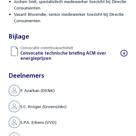
Jochen Smit, specialistisch medewerker toezicht bij Directie
Consumenten
Vasant Bhoendie, senior medewerker toezicht bij Directie
Consumenten
Bijlage
Convocatie commissieactiviteit
Download
Convocatie technische briefing ACM over
bestand:
energieprijzen
(PDF)
Deelnemers
F. Azarkan (DENK)
S.C. Kröger (GroenLinks)
S.P.A. Erkens (VVD)