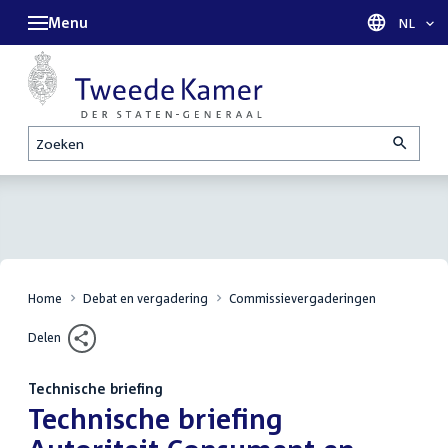
Menu
Taal sel
NL
Zoeken
Home
Debat en vergadering
Commissievergaderingen
Delen
Technische briefing
:
Technische briefing