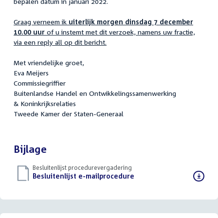
bepalen datum in januari 2022.
Graag verneem ik
uiterlijk morgen dinsdag 7 december
10.00 uur
of u instemt met dit verzoek, namens uw fractie,
via een reply all op dit bericht.
Met vriendelijke groet,
Eva Meijers
Commissiegriffier
Buitenlandse Handel en Ontwikkelingssamenwerking
& Koninkrijksrelaties
Tweede Kamer der Staten-Generaal
Bijlage
Besluitenlijst procedurevergadering
Download
Besluitenlijst e-mailprocedure
(PDF)
bestand: