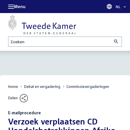
Menu
Taal sel
NL
Zoeken
Home
Debat en vergadering
Commissievergaderingen
Delen
E-mailprocedure
:
Verzoek verplaatsen CD