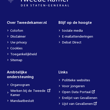
Over Tweedekamer.nl
Blijf op de hoogte
Colofon
Sociale media
Disclaimer
E-mailattenderingen
Uw privacy
Debat Direct
Cookies
Toegankelijkheid
Sitemap
Ambtelijke
Links
ondersteuning
Politieke websites
Organogram
Voor jongeren
External
Werken bij de Tweede
External
Open Data Portaal
link:
Kamer
link:
Erelijst van Gevallenen
Mandaatbesluit
External
Lijst van Gevallenen
link: