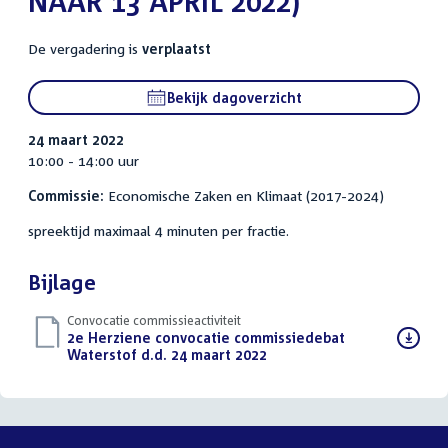
NAAR 13 APRIL 2022)
De vergadering is
verplaatst
Bekijk dagoverzicht
24 maart 2022
10:00 - 14:00 uur
Commissie:
Economische Zaken en Klimaat (2017-2024)
spreektijd maximaal 4 minuten per fractie.
Bijlage
Convocatie commissieactiviteit
Download
2e Herziene convocatie commissiedebat
bestand:
Waterstof d.d. 24 maart 2022
(PDF)