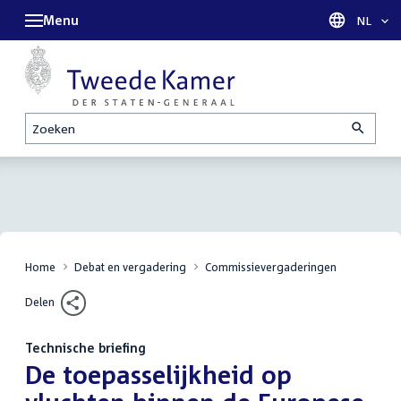
Menu
Taal sel
NL
Zoeken
Home
Debat en vergadering
Commissievergaderingen
Delen
Technische briefing
:
De toepasselijkheid op