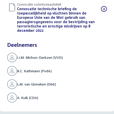
Convocatie commissieactiviteit
Download
Convocatie technische briefing de
bestand:
toepasselijkheid op vluchten binnen de
Europese Unie van de Wet gebruik van
passagiersgegevens voor de bestrijding van
terroristische en ernstige misdrijven op 8
december 2021
(PDF)
Deelnemers
I.J.M. Michon-Derkzen (VVD)
B.C. Kathmann (PvdA)
L.M. van Ginneken (D66)
A. Kuik (CDA)