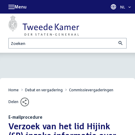
Menu
Taal sel
NL
Zoeken
Home
Debat en vergadering
Commissievergaderingen
Delen
E-mailprocedure
:
Verzoek van het lid Hijink