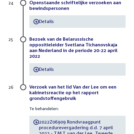
Openstaande schriftelijke verzoeken aan
24
bewindspersonen
Details
-
Bezoek van de Belarussische
25
oppositieleider Svetlana Tichanovskaja
aan Nederland in de periode 20-22 april
2022
Details
-
Verzoek van het lid Van der Lee om een
26
kabinetsreactie op het rapport
grondstoffengebruik
Te behandelen:
2022Z06909 Rondvraagpunt
-
procedurevergadering d.d. 7 april
2022 - T.M.T. van der Lee, Tweede