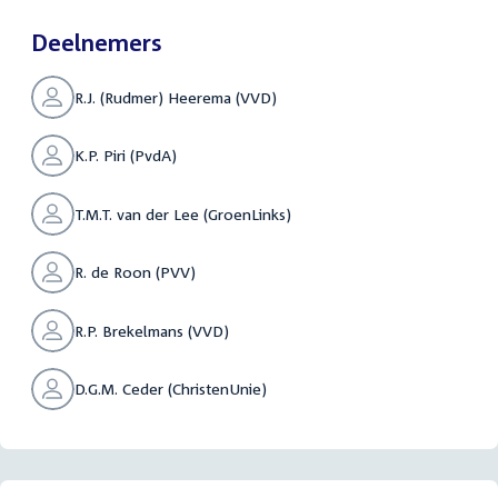
Deelnemers
R.J. (Rudmer) Heerema (VVD)
K.P. Piri (PvdA)
T.M.T. van der Lee (GroenLinks)
R. de Roon (PVV)
R.P. Brekelmans (VVD)
D.G.M. Ceder (ChristenUnie)