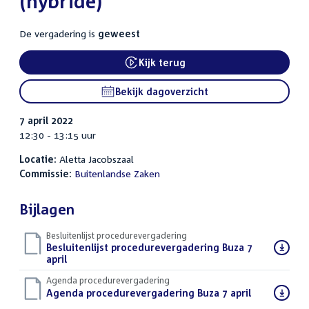
(hybride)
De vergadering is
geweest
Kijk terug
External link:
Bekijk dagoverzicht
7 april 2022
12:30 - 13:15 uur
Locatie:
Aletta Jacobszaal
Commissie:
Buitenlandse Zaken
Bijlagen
Besluitenlijst procedurevergadering
Download
Besluitenlijst procedurevergadering Buza 7
bestand:
april
(PDF)
Agenda procedurevergadering
Download
Agenda procedurevergadering Buza 7 april
(PDF)
bestand: