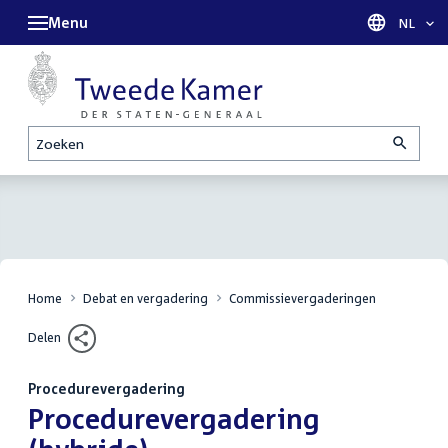
Menu
Taal sel
NL
Zoeken
Home
Debat en vergadering
Commissievergaderingen
Delen
Procedurevergadering
:
Procedurevergadering