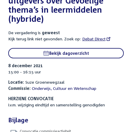
uitgevers over Gevoelige
thema’s in leermiddelen
(hybride)
De vergadering is
geweest
Kijk terug link niet gevonden. Zoek op:
External
Debat Direct
link:
Bekijk dagoverzicht
8 december 2021
15:00 - 16:15 uur
Locatie:
Suze Groenewegzaal
Commissie:
Onderwijs, Cultuur en Wetenschap
HERZIENE CONVOCATIE
i.v.m. wijziging eindtijd en samenstelling genodigden
Bijlage
Convocatie commissieactiviteit