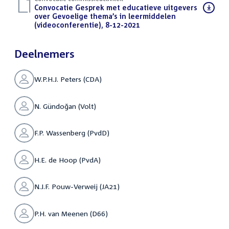
Download
Convocatie Gesprek met educatieve uitgevers
bestand:
over Gevoelige thema’s in leermiddelen
(videoconferentie), 8-12-2021
(PDF)
Deelnemers
W.P.H.J. Peters (CDA)
N. Gündoğan (Volt)
F.P. Wassenberg (PvdD)
H.E. de Hoop (PvdA)
N.J.F. Pouw-Verweij (JA21)
P.H. van Meenen (D66)