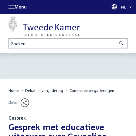
Menu
Taal sel
NL
Zoeken
Home
Debat en vergadering
Commissievergaderingen
Delen
Gesprek
:
Gesprek met educatieve