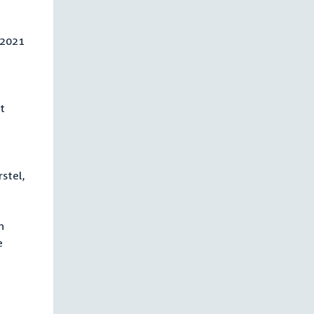
 2021
t
stel,
n
e