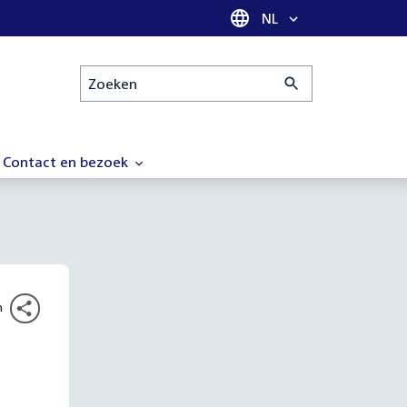
Taal selectie
NL
Zoeken
Contact en bezoek
n