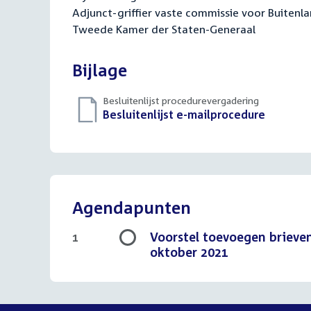
Adjunct-griffier vaste commissie voor Buiten
Tweede Kamer der Staten-Generaal
Bijlage
Besluitenlijst procedurevergadering
Download
Besluitenlijst e-mailprocedure
(PDF)
bestand:
Agendapunten
Voorstel toevoegen brieve
1
oktober 2021