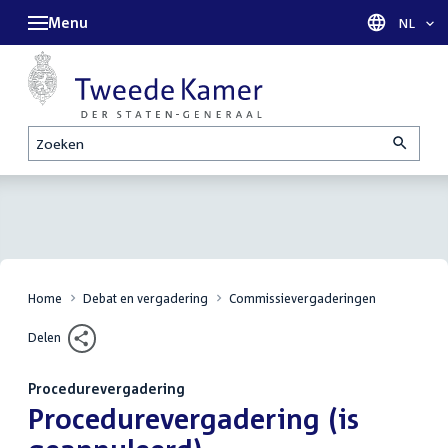
Menu
Taal sel
NL
Zoeken
Home
Debat en vergadering
Commissievergaderingen
Delen
Procedurevergadering
:
Procedurevergadering (is