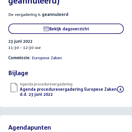
geannuleerd)
De vergadering is
geannuleerd
Bekijk dagoverzicht
23 juni 2022
11:30 - 12:30 uur
Commissie:
Europese Zaken
Bijlage
Agenda procedurevergadering
Download
Agenda procedurevergadering Europese Zaken
bestand:
d.d. 23 juni 2022
(PDF)
Agendapunten