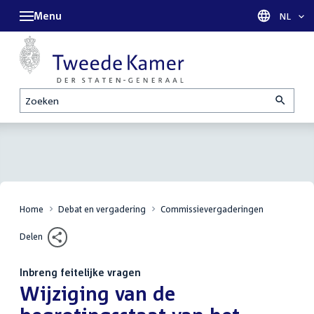
Menu
Taal sel
NL
Zoeken
Home
Debat en vergadering
Commissievergaderingen
Delen
Inbreng feitelijke vragen
:
Wijziging van de