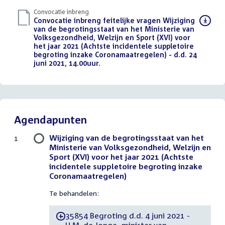
Convocatie inbreng
Download
Convocatie inbreng feitelijke vragen Wijziging
bestand:
van de begrotingsstaat van het Ministerie van
Volksgezondheid, Welzijn en Sport (XVI) voor
het jaar 2021 (Achtste incidentele suppletoire
begroting inzake Coronamaatregelen) - d.d. 24
juni 2021, 14.00uur.
(PDF)
Agendapunten
Wijziging van de begrotingsstaat van het
1
Ministerie van Volksgezondheid, Welzijn en
Sport (XVI) voor het jaar 2021 (Achtste
incidentele suppletoire begroting inzake
Coronamaatregelen)
Te behandelen:
35854 Begroting d.d. 4 juni 2021 -
-
H.M. de Jonge, minister van