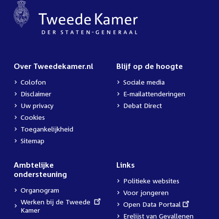
Over Tweedekamer.nl
Blijf op de hoogte
Colofon
Sociale media
Disclaimer
E-mailattenderingen
Uw privacy
Debat Direct
Cookies
Toegankelijkheid
Sitemap
Ambtelijke
Links
ondersteuning
Politieke websites
Organogram
Voor jongeren
External
Werken bij de Tweede
External
Open Data Portaal
link:
Kamer
link:
Erelijst van Gevallenen