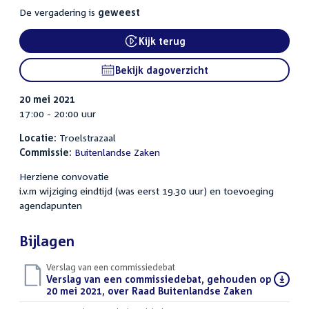
De vergadering is
geweest
Kijk terug
External link:
Bekijk dagoverzicht
20 mei 2021
17:00 - 20:00 uur
Locatie:
Troelstrazaal
Commissie:
Buitenlandse Zaken
Herziene convovatie
i.v.m wijziging eindtijd (was eerst 19.30 uur) en toevoeging
agendapunten
Bijlagen
Verslag van een commissiedebat
Download
Verslag van een commissiedebat, gehouden op
bestand:
20 mei 2021, over Raad Buitenlandse Zaken
(PDF)