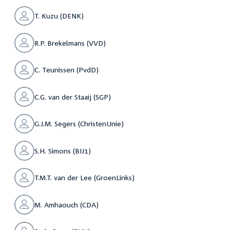
T. Kuzu (DENK)
R.P. Brekelmans (VVD)
C. Teunissen (PvdD)
C.G. van der Staaij (SGP)
G.J.M. Segers (ChristenUnie)
S.H. Simons (BIJ1)
T.M.T. van der Lee (GroenLinks)
M. Amhaouch (CDA)