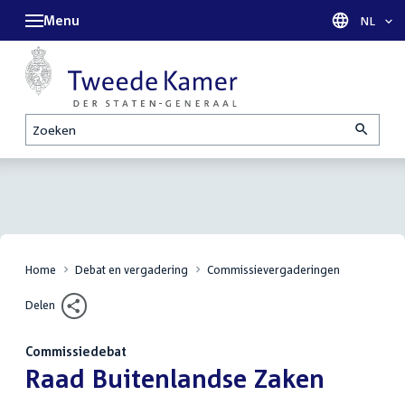
Menu
Taal sel
NL
Zoeken
Home
Debat en vergadering
Commissievergaderingen
Delen
Commissiedebat
:
Raad Buitenlandse Zaken