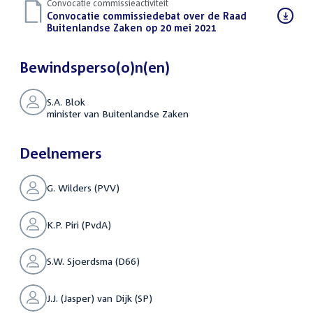
Convocatie commissieactiviteit
Download
Convocatie commissiedebat over de Raad
bestand:
Buitenlandse Zaken op 20 mei 2021
(PDF)
Bewindsperso(o)n(en)
S.A. Blok
minister van Buitenlandse Zaken
Deelnemers
G. Wilders (PVV)
K.P. Piri (PvdA)
S.W. Sjoerdsma (D66)
J.J. (Jasper) van Dijk (SP)