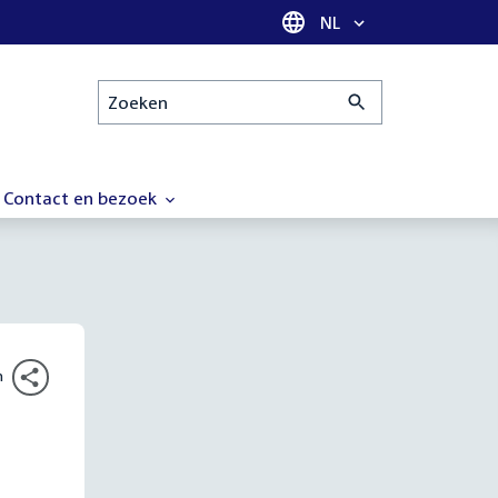
Taal selectie
NL
Zoeken
Contact en bezoek
n