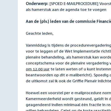
Onderwerp:
[SPOED E-MAILPROCEDURE] Voorstel
als hamerstuk aan de agenda toe te voegen
Aan de (plv.) leden van de commissie Financi
Geachte leden,
Vanmiddag is tijdens de procedurevergaderin
voor te leggen of de Wet implementatie richtli
plenaire behandeling, als hamerstuk kan word
conceptschema voor de plenaire vergadering va
om 12.00 uur
te laten weten of u kunt instem
beantwoorden op dit e-mailbericht). Spoedig d
de uitkomst zal ik ook de Griffie Plenair inlicht
Hoewel een voorstel per e-mailprocedure norm
Kamermeerderheid wordt gesteund, geldt in di
geagendeerd indien minimaal één fractie in re
willen behandelen. Gelet op de korte reactieti