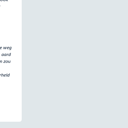
r
ke weg
n aard
en zou
rheid