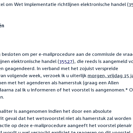
 om Wet implementatie richtlijnen elektronische handel (3
ën
g besloten om per e-mailprocedure aan de commissie de vra
jnen elektronische handel (
35527
), die reeds is aangemeld v
en geagendeerd. In verband met het zojuist verspreide
n volgende week, verzoek ik u uiterlijk
morgen, vrijdag 15 j
men met het agenderen als hamerstuk (graag een Allen
aarna zal ik u informeren of het voorstel is aangenomen.* O
en.
aliter is aangenomen indien het door een absolute
t geval dat het wetsvoorstel niet als hamerstuk zal worden
actie op deze e-mailprocedure aangeeft het voorstel plenair
jd wordt u wel verzocht expliciet te reageren op dit voorstel,