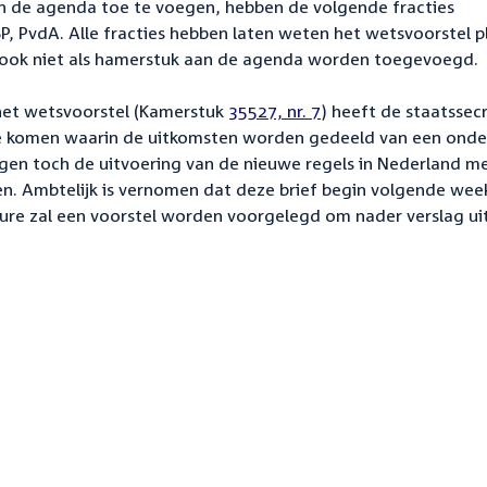
an de agenda toe te voegen, hebben de volgende fracties
P, PvdA. Alle fracties hebben laten weten het wetsvoorstel p
n ook niet als hamerstuk aan de agenda worden toegevoegd.
j het wetsvoorstel (Kamerstuk
35527, nr. 7
) heeft de staatssecr
e komen waarin de uitkomsten worden gedeeld van een ond
en toch de uitvoering van de nieuwe regels in Nederland m
n. Ambtelijk is vernomen dat deze brief begin volgende week
ure zal een voorstel worden voorgelegd om nader verslag uit