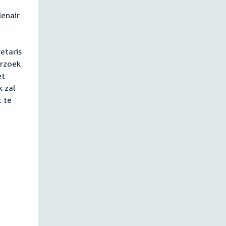
lenair
etaris
erzoek
et
 zal
 te