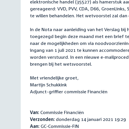
elektronische handel (35527) als hamerstuk a
gereageerd: VVD, PVV, CDA, D66, GroenLinks, S
te willen behandelen. Het wetvoorstel zal da
In de Nota naar aanleiding van het Verslag bi
toegezegd begin deze maand met een brief t
naar de mogelijkheden om via noodvoorziening
ingang van 1 juli 2021 te kunnen accommodere
worden verstuurd. In een nieuwe e-mailproced
brengen bij het wetsvoorstel.
Met vriendelijke groet,
Martijn Schukkink
Adjunct-griffier commissie Financiën
Van:
Commissie Financiën
Verzonden:
donderdag 14 januari 2021 19:29
Aan:
GC-Commissie-FIN