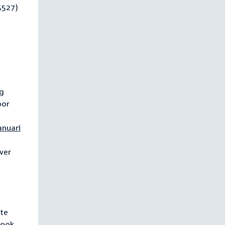
5527)
ag
oor
anuari
ver
 te
 ook