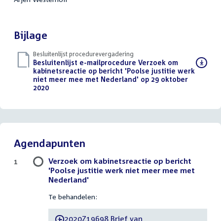
Bijlage
Besluitenlijst procedurevergadering
Download
Besluitenlijst e-mailprocedure Verzoek om
bestand:
kabinetsreactie op bericht 'Poolse justitie werk
niet meer mee met Nederland' op 29 oktober
2020
(PDF)
Agendapunten
Verzoek om kabinetsreactie op bericht
1
'Poolse justitie werk niet meer mee met
Nederland'
Te behandelen:
2020Z19698 Brief van
-