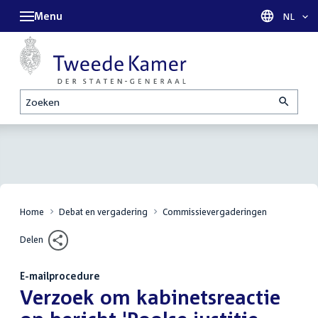
Menu
Taal sel
NL
Zoeken
Home
Debat en vergadering
Commissievergaderingen
Delen
E-mailprocedure
:
Verzoek om kabinetsreactie