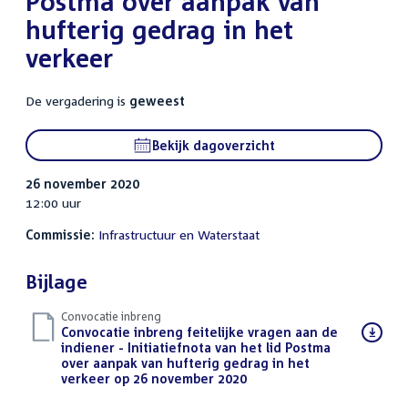
Postma over aanpak van
hufterig gedrag in het
verkeer
De vergadering is
geweest
Bekijk dagoverzicht
26 november 2020
12:00 uur
Commissie:
Infrastructuur en Waterstaat
Bijlage
Convocatie inbreng
Download
Convocatie inbreng feitelijke vragen aan de
bestand:
indiener - Initiatiefnota van het lid Postma
over aanpak van hufterig gedrag in het
verkeer op 26 november 2020
(PDF)