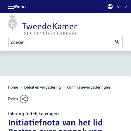
Menu
Taal sel
NL
Zoeken
Home
Debat en vergadering
Commissievergaderingen
Delen
Inbreng feitelijke vragen
:
Initiatiefnota van het lid