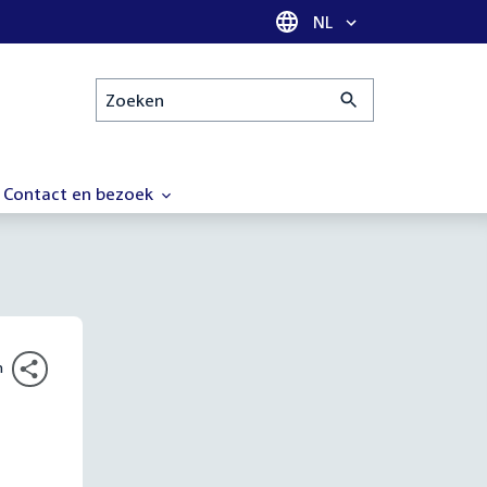
Taal selectie
NL
Zoeken
Contact en bezoek
n