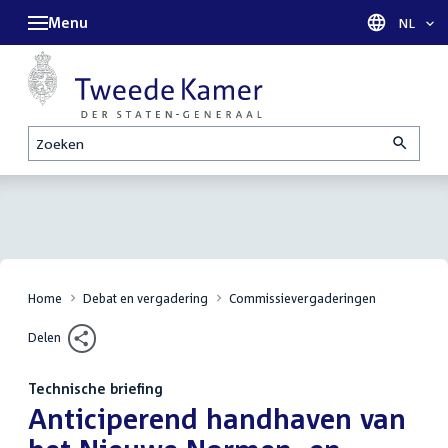
Menu
Taal sel
NL
Zoeken
Home
Debat en vergadering
Commissievergaderingen
Delen
Technische briefing
:
Anticiperend handhaven van