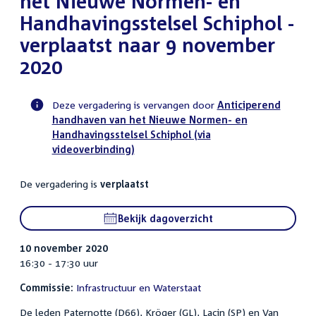
het Nieuwe Normen- en
Handhavingsstelsel Schiphol -
verplaatst naar 9 november
2020
Deze vergadering is vervangen door
Anticiperend
handhaven van het Nieuwe Normen- en
Voortgangsstatus
Handhavingsstelsel Schiphol (via
commissie
videoverbinding)
activiteit
De vergadering is
verplaatst
Bekijk dagoverzicht
10 november 2020
16:30 - 17:30 uur
Commissie:
Infrastructuur en Waterstaat
De leden Paternotte (D66), Kröger (GL), Laçin (SP) en Van