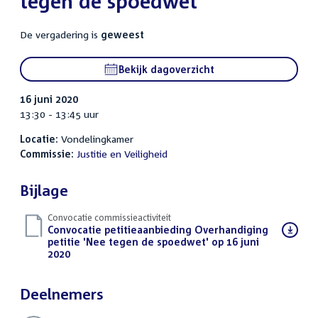
tegen de spoedwet'
De vergadering is
geweest
Bekijk dagoverzicht
16 juni 2020
13:30 - 13:45 uur
Locatie:
Vondelingkamer
Commissie:
Justitie en Veiligheid
Bijlage
Convocatie commissieactiviteit
Download
Convocatie petitieaanbieding Overhandiging
bestand:
petitie 'Nee tegen de spoedwet' op 16 juni
2020
(PDF)
Deelnemers