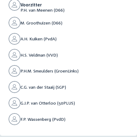
Voorzitter
P.H. van Meenen (D66)
M. Groothuizen (D66)
A.H. Kuiken (PvdA)
H.S. Veldman (VVD)
P.H.M. Smeulders (GroenLinks)
C.G. van der Staaij (SGP)
G.J.P. van Otterloo (50PLUS)
F.P. Wassenberg (PvdD)