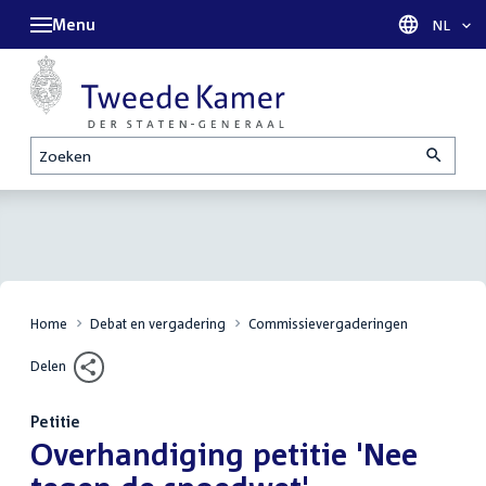
Menu
Taal sel
NL
Zoeken
Home
Debat en vergadering
Commissievergaderingen
Delen
Petitie
:
Overhandiging petitie 'Nee