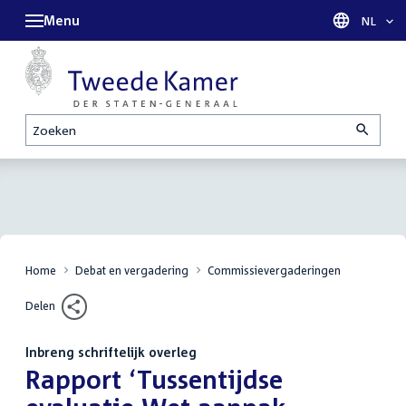
Menu
Taal sel
NL
Zoeken
Home
Debat en vergadering
Commissievergaderingen
Delen
Inbreng schriftelijk overleg
:
Rapport ‘Tussentijdse