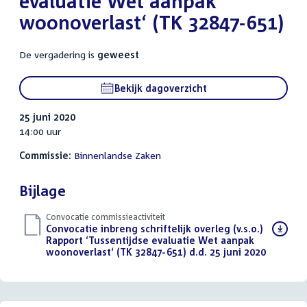
evaluatie Wet aanpak
woonoverlast‘ (TK 32847-651)
De vergadering is
geweest
Bekijk dagoverzicht
25 juni 2020
14:00 uur
Commissie:
Binnenlandse Zaken
Bijlage
Convocatie commissieactiviteit
Download
Convocatie inbreng schriftelijk overleg (v.s.o.)
bestand:
Rapport ‘Tussentijdse evaluatie Wet aanpak
woonoverlast‘ (TK 32847-651) d.d. 25 juni 2020
(PDF)