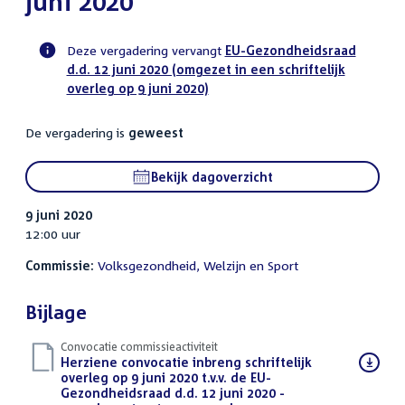
juni 2020
Deze vergadering vervangt
EU-Gezondheidsraad
d.d. 12 juni 2020 (omgezet in een schriftelijk
Voortgangsstatus
overleg op 9 juni 2020)
commissie
activiteit
De vergadering is
geweest
Bekijk dagoverzicht
9 juni 2020
12:00 uur
Commissie:
Volksgezondheid, Welzijn en Sport
Bijlage
Convocatie commissieactiviteit
Download
Herziene convocatie inbreng schriftelijk
bestand:
overleg op 9 juni 2020 t.v.v. de EU-
Gezondheidsraad d.d. 12 juni 2020 -