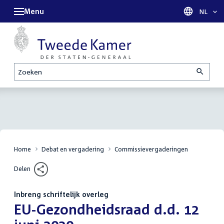
Menu
Taal sel
NL
Zoeken
Home
Debat en vergadering
Commissievergaderingen
Delen
Inbreng schriftelijk overleg
:
EU-Gezondheidsraad d.d. 12