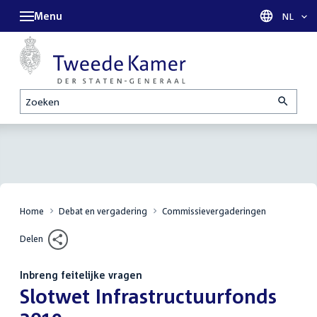
Menu
Taal sel
NL
Zoeken
Home
Debat en vergadering
Commissievergaderingen
Delen
Inbreng feitelijke vragen
:
Slotwet Infrastructuurfonds