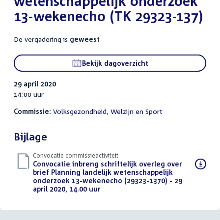
wetenschappelijk onderzoek
13-wekenecho (TK 29323-137)
De vergadering is
geweest
Bekijk dagoverzicht
29 april 2020
14:00 uur
Commissie:
Volksgezondheid, Welzijn en Sport
Bijlage
Convocatie commissieactiviteit
Download
Convocatie inbreng schriftelijk overleg over
bestand:
brief Planning landelijk wetenschappelijk
onderzoek 13-wekenecho (29323-1370) - 29
april 2020, 14.00 uur
(PDF)