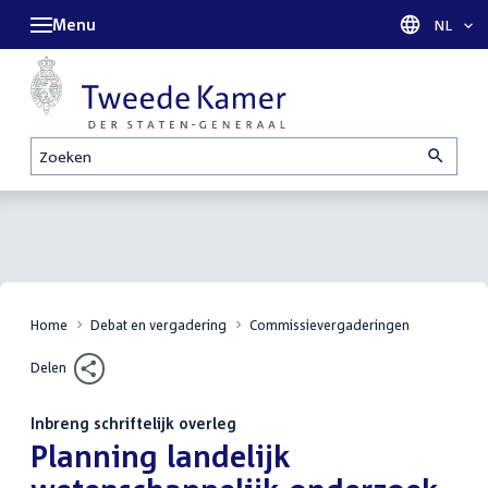
Menu
Taal sel
NL
Zoeken
Home
Debat en vergadering
Commissievergaderingen
Delen
Inbreng schriftelijk overleg
:
Planning landelijk