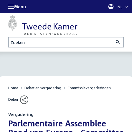
Menu
Taal sel
NL
Zoeken
Home
Debat en vergadering
Commissievergaderingen
Delen
Vergadering
:
Parlementaire Assemblee