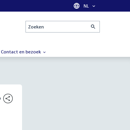
Taal selectie
NL
Zoeken
Contact en bezoek
n