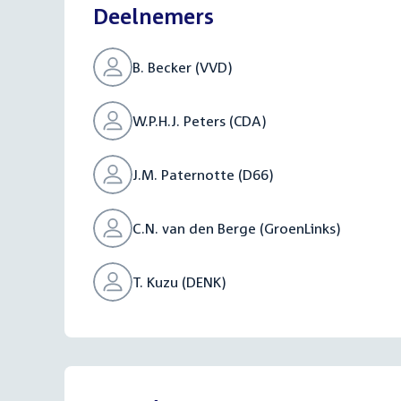
Deelnemers
B. Becker (VVD)
W.P.H.J. Peters (CDA)
J.M. Paternotte (D66)
C.N. van den Berge (GroenLinks)
T. Kuzu (DENK)