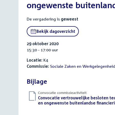
ongewenste buitenland
De vergadering is
geweest
Bekijk dagoverzicht
29 oktober 2020
15:30 - 17:00 uur
Locatie:
K4
Commissie:
Sociale Zaken en Werkgelegenhei
Bijlage
Convocatie commissieactiviteit
Download
Convocatie vertrouwelijke besloten te
bestand:
en ongewenste buitenlandse financierin