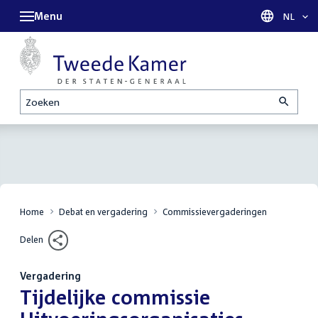
Menu
Taal sel
NL
Zoeken
Home
Debat en vergadering
Commissievergaderingen
Delen
Vergadering
:
Tijdelijke commissie