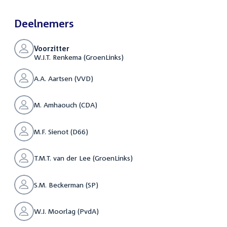
Deelnemers
Voorzitter
W.J.T. Renkema (GroenLinks)
A.A. Aartsen (VVD)
M. Amhaouch (CDA)
M.F. Sienot (D66)
T.M.T. van der Lee (GroenLinks)
S.M. Beckerman (SP)
W.J. Moorlag (PvdA)