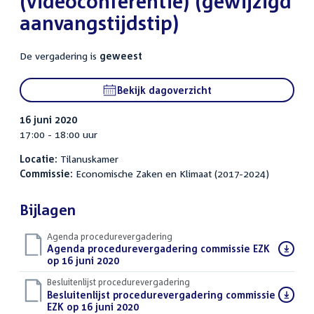
(videoconferentie) (gewijzigd
aanvangstijdstip)
De vergadering is
geweest
Bekijk dagoverzicht
16 juni 2020
17:00 - 18:00 uur
Locatie:
Tilanuskamer
Commissie:
Economische Zaken en Klimaat (2017-2024)
Bijlagen
Agenda procedurevergadering
Download
Agenda procedurevergadering commissie EZK
bestand:
op 16 juni 2020
(PDF)
Besluitenlijst procedurevergadering
Download
Besluitenlijst procedurevergadering commissie
bestand:
EZK op 16 juni 2020
(PDF)