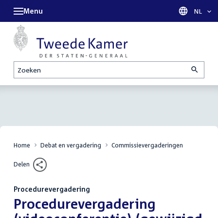
Menu
Taal sel
NL
Zoeken
Home
Debat en vergadering
Commissievergaderingen
Delen
Procedurevergadering
:
Procedurevergadering