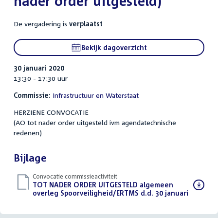
nader order uitgesteld)
De vergadering is
verplaatst
Bekijk dagoverzicht
30 januari 2020
13:30 - 17:30 uur
Commissie:
Infrastructuur en Waterstaat
HERZIENE CONVOCATIE
(AO tot nader order uitgesteld ivm agendatechnische
redenen)
Bijlage
Convocatie commissieactiviteit
Download
TOT NADER ORDER UITGESTELD algemeen
bestand:
overleg Spoorveiligheid/ERTMS d.d. 30 januari
(PDF)