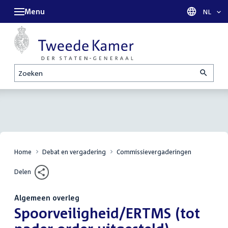
Menu
Taal sel
NL
Zoeken
Home
Debat en vergadering
Commissievergaderingen
Delen
Algemeen overleg
:
Spoorveiligheid/ERTMS (tot