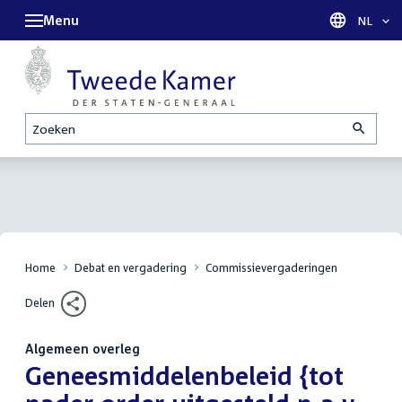
Menu
Taal sel
NL
Zoeken
Home
Debat en vergadering
Commissievergaderingen
Delen
Algemeen overleg
:
Geneesmiddelenbeleid {tot