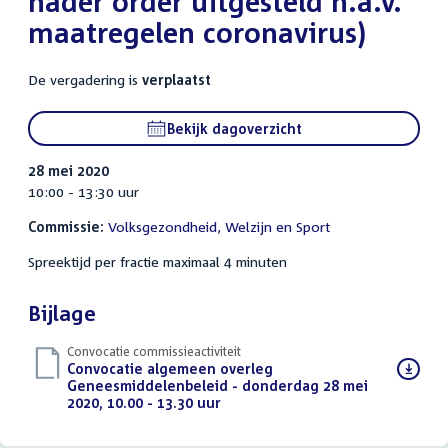
nader order uitgesteld n.a.v.
maatregelen coronavirus)
De vergadering is
verplaatst
Bekijk dagoverzicht
28 mei 2020
10:00 - 13:30 uur
Commissie:
Volksgezondheid, Welzijn en Sport
Spreektijd per fractie maximaal 4 minuten
Bijlage
Convocatie commissieactiviteit
Download
Convocatie algemeen overleg
bestand:
Geneesmiddelenbeleid - donderdag 28 mei
2020, 10.00 - 13.30 uur
(PDF)