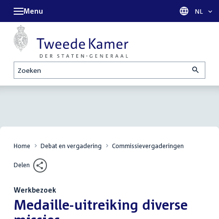
Menu
Taal sel
NL
Zoeken
Home
Debat en vergadering
Commissievergaderingen
Delen
Werkbezoek
:
Medaille-uitreiking diverse