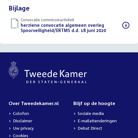
Bijlage
Convocatie commissieactiviteit
Download
herziene convocatie algemeen overleg
bestand:
Spoorveiligheid/ERTMS d.d. 18 juni 2020
(PDF)
Over Tweedekamer.nl
Blijf op de hoogte
Colofon
Sociale media
Disclaimer
E-mailattenderingen
Uw privacy
Debat Direct
Cookies