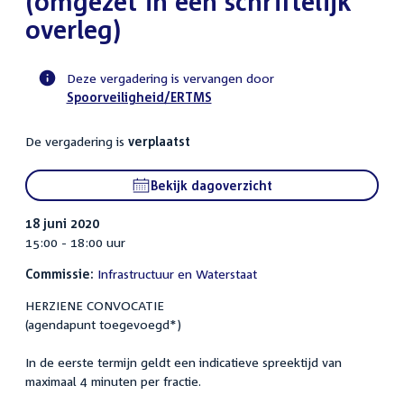
(omgezet in een schriftelijk
overleg)
Deze vergadering is vervangen door
Spoorveiligheid/ERTMS
Voortgangsstatus
commissie
De vergadering is
verplaatst
activiteit
Bekijk dagoverzicht
18 juni 2020
15:00 - 18:00 uur
Commissie:
Infrastructuur en Waterstaat
HERZIENE CONVOCATIE
(agendapunt toegevoegd*)
In de eerste termijn geldt een indicatieve spreektijd van
maximaal 4 minuten per fractie.