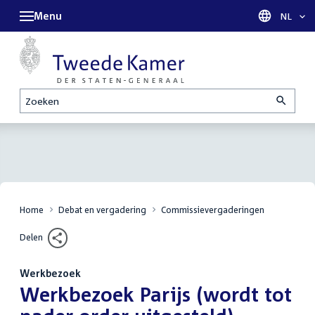
Menu
Taal sel
NL
Zoeken
Home
Debat en vergadering
Commissievergaderingen
Delen
Werkbezoek
:
Werkbezoek Parijs (wordt tot