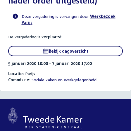
nader order uitgesteld)
Deze vergadering is vervangen door
Werkbezoek
Parijs
Voortgangsstatus
commissie
De vergadering is
verplaatst
activiteit
Bekijk dagoverzicht
5 januari 2020 10:00 - 7 januari 2020 17:00
Locatie:
Parijs
Commissie:
Sociale Zaken en Werkgelegenheid