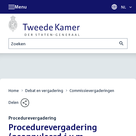
Menu
Taal sel
NL
Zoeken
Home
Debat en vergadering
Commissievergaderingen
Delen
Procedurevergadering
:
Procedurevergadering