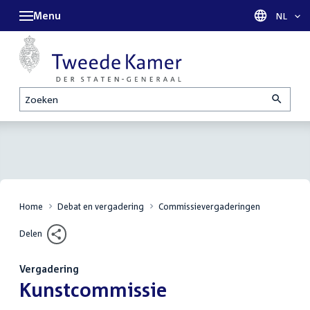
Menu
Taal sel
NL
Zoeken
Home
Debat en vergadering
Commissievergaderingen
Delen
Vergadering
:
Kunstcommissie