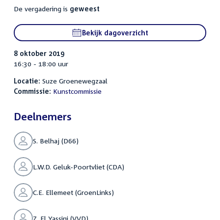
De vergadering is
geweest
Bekijk dagoverzicht
8 oktober 2019
16:30 - 18:00 uur
Locatie:
Suze Groenewegzaal
Commissie:
Kunstcommissie
Deelnemers
S. Belhaj (D66)
L.W.D. Geluk-Poortvliet (CDA)
C.E. Ellemeet (GroenLinks)
Z. El Yassini (VVD)