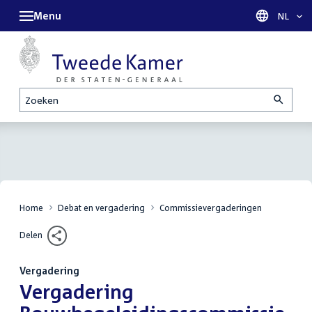
Menu
Taal sel
NL
Zoeken
Home
Debat en vergadering
Commissievergaderingen
Delen
Vergadering
:
Vergadering