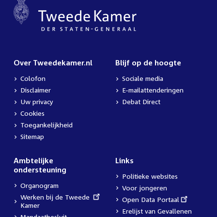
Over Tweedekamer.nl
Blijf op de hoogte
Colofon
Sociale media
Disclaimer
E-mailattenderingen
Uw privacy
Debat Direct
Cookies
Toegankelijkheid
Sitemap
Ambtelijke
Links
ondersteuning
Politieke websites
Organogram
Voor jongeren
External
Werken bij de Tweede
External
Open Data Portaal
link:
Kamer
link:
Erelijst van Gevallenen
Mandaatbesluit