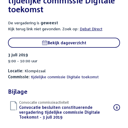
tijdelijke commissie Digitale
toekomst
De vergadering is
geweest
Kijk terug link niet gevonden. Zoek op:
Debat Direct
Bekijk dagoverzicht
3 juli 2019
9:00 - 10:00 uur
Locatie:
Klompézaal
Commissie:
tijdelijke commissie Digitale toekomst
Bijlage
Convocatie commissieactiviteit
Download
Convocatie besluiten constituerende
bestand:
vergadering tijdelijke commissie Digitale
Toekomst - 3 juli 2019
(PDF)