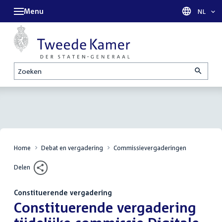
Menu
Taal sel
NL
Zoeken
Home
Debat en vergadering
Commissievergaderingen
Delen
Constituerende vergadering
:
Constituerende vergadering