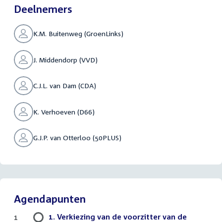
Deelnemers
K.M. Buitenweg (GroenLinks)
J. Middendorp (VVD)
C.J.L. van Dam (CDA)
K. Verhoeven (D66)
G.J.P. van Otterloo (50PLUS)
Agendapunten
1. Verkiezing van de voorzitter van de
1