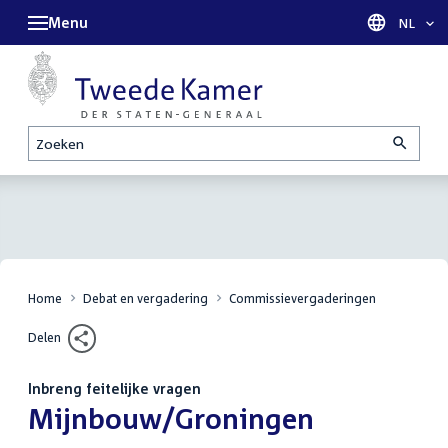
Menu
Taal sel
NL
Zoeken
Home
Debat en vergadering
Commissievergaderingen
Delen
Inbreng feitelijke vragen
:
Mijnbouw/Groningen