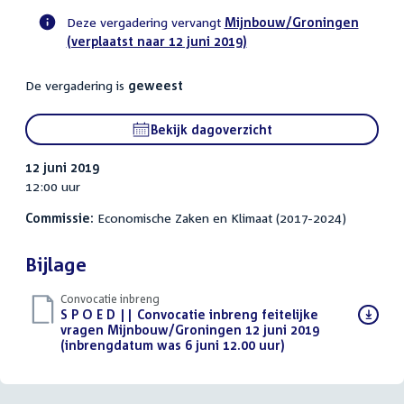
Deze vergadering vervangt
Mijnbouw/Groningen
(verplaatst naar 12 juni 2019)
Voortgangsstatus
commissie
De vergadering is
geweest
activiteit
Bekijk dagoverzicht
12 juni 2019
12:00 uur
Commissie:
Economische Zaken en Klimaat (2017-2024)
Bijlage
Convocatie inbreng
Download
S P O E D || Convocatie inbreng feitelijke
bestand:
vragen Mijnbouw/Groningen 12 juni 2019
(inbrengdatum was 6 juni 12.00 uur)
(PDF)