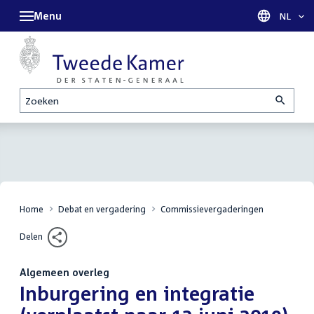
Menu
Taal sel
NL
Zoeken
Home
Debat en vergadering
Commissievergaderingen
Delen
Algemeen overleg
:
Inburgering en integratie