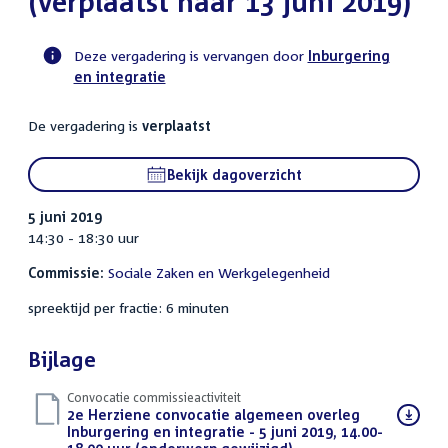
(verplaatst naar 13 juni 2019)
Deze vergadering is vervangen door
Inburgering
en integratie
Voortgangsstatus
commissie
De vergadering is
verplaatst
activiteit
Bekijk dagoverzicht
5 juni 2019
14:30 - 18:30 uur
Commissie:
Sociale Zaken en Werkgelegenheid
spreektijd per fractie: 6 minuten
Bijlage
Convocatie commissieactiviteit
Download
2e Herziene convocatie algemeen overleg
bestand:
Inburgering en integratie - 5 juni 2019, 14.00-