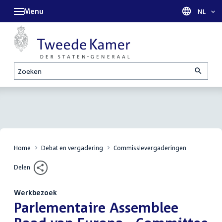
Menu
Taal sel
NL
Zoeken
Home
Debat en vergadering
Commissievergaderingen
Delen
Werkbezoek
:
Parlementaire Assemblee