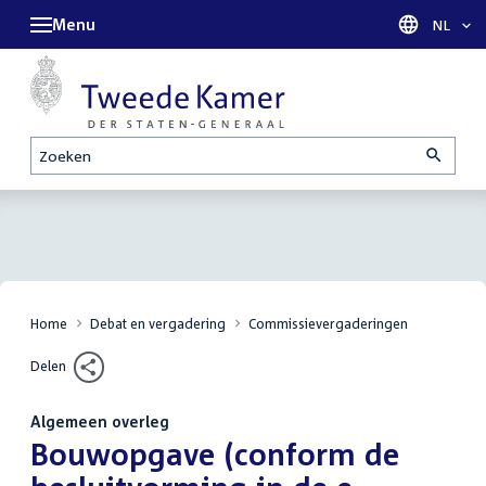
Menu
Taal sel
NL
Zoeken
Home
Debat en vergadering
Commissievergaderingen
Delen
Algemeen overleg
:
Bouwopgave (conform de