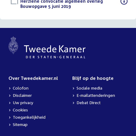
Download
Herziene convocatie algemeen overleg
bestand:
Bouwopgave 5 juni 2019
(PDF)
Over Tweedekamer.nl
Blijf op de hoogte
Colofon
Sociale media
Disclaimer
E-mailattenderingen
Uw privacy
Debat Direct
Cookies
Toegankelijkheid
Sitemap