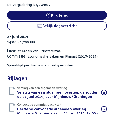
De vergadering is
geweest
Kijk terug
Bekijk dagoverzicht
27 juni 2019
14:00 - 17:00 uur
Locatie:
Groen van Prinstererzaal
Commissie:
Economische Zaken en Klimaat (2017-2024)
Spreektijd per fractie maximaal 5 minuten
Bijlagen
Verslag van een algemeen overleg
Download
Verslag van een algemeen overleg, gehouden
bestand:
op 27 juni 2019, over Mijnbouw/Groningen
(PDF)
Convocatie commissieactiviteit
Download
Herziene convocatie algemeen overleg
bestand:
Mijnbouw/Groningen d.d. 27 juni 2019, 14.00 -