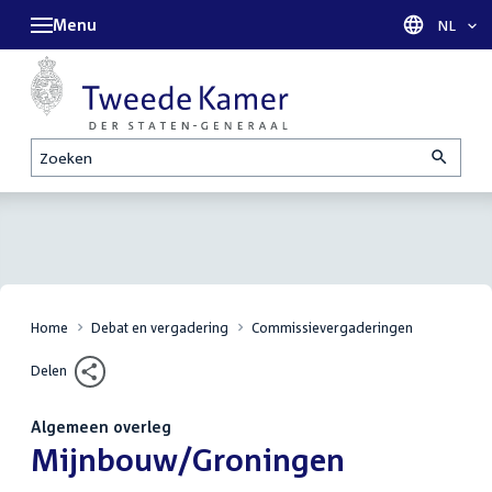
Menu
Taal sel
NL
Zoeken
Home
Debat en vergadering
Commissievergaderingen
Delen
Algemeen overleg
:
Mijnbouw/Groningen