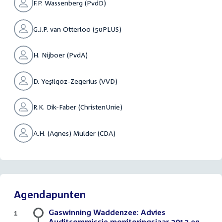
F.P. Wassenberg (PvdD)
G.J.P. van Otterloo (50PLUS)
H. Nijboer (PvdA)
D. Yeşilgöz-Zegerius (VVD)
R.K. Dik-Faber (ChristenUnie)
A.H. (Agnes) Mulder (CDA)
Agendapunten
Gaswinning Waddenzee: Advies
1
Auditcommissie monitoringsjaar 2017 en