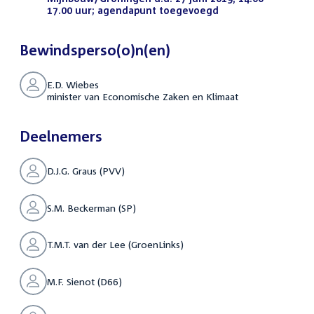
17.00 uur; agendapunt toegevoegd
(PDF)
Bewindsperso(o)n(en)
E.D. Wiebes
minister van Economische Zaken en Klimaat
Deelnemers
D.J.G. Graus (PVV)
S.M. Beckerman (SP)
T.M.T. van der Lee (GroenLinks)
M.F. Sienot (D66)