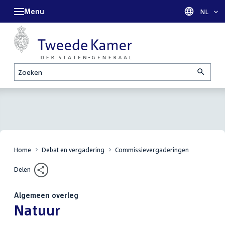
Menu
Taal sel
NL
Zoeken
Home
Debat en vergadering
Commissievergaderingen
Delen
Algemeen overleg
:
Natuur