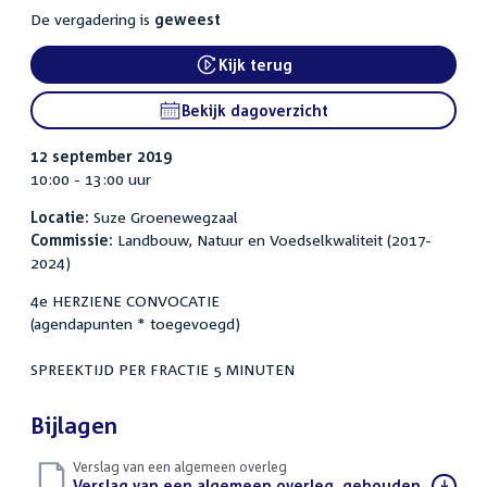
De vergadering is
geweest
Kijk terug
External link:
Bekijk dagoverzicht
12 september 2019
10:00 - 13:00 uur
Locatie:
Suze Groenewegzaal
Commissie:
Landbouw, Natuur en Voedselkwaliteit (2017-
2024)
4e HERZIENE CONVOCATIE
(agendapunten * toegevoegd)
SPREEKTIJD PER FRACTIE 5 MINUTEN
Bijlagen
Verslag van een algemeen overleg
Download
Verslag van een algemeen overleg, gehouden