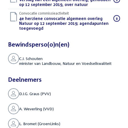
bestand:
op 12 september 2019, over natuur
(PDF)
Convocatie commissieactiviteit
Download
4e herziene convocatie algemeen overleg
bestand:
Natuur op 12 september 2019; agendapunten
toegevoegd
(PDF)
Bewindsperso(o)n(en)
C.J. Schouten
minister van Landbouw, Natuur en Voedselkwaliteit
Deelnemers
D.J.G. Graus (PVV)
A. Weverling (VVD)
L. Bromet (GroenLinks)