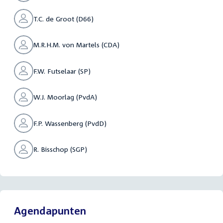
T.C. de Groot (D66)
M.R.H.M. von Martels (CDA)
F.W. Futselaar (SP)
W.J. Moorlag (PvdA)
F.P. Wassenberg (PvdD)
R. Bisschop (SGP)
Agendapunten