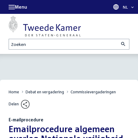
Menu
Taal sel
NL
Zoeken
Home
Debat en vergadering
Commissievergaderingen
Delen
E-mailprocedure
:
Emailprocedure algemeen