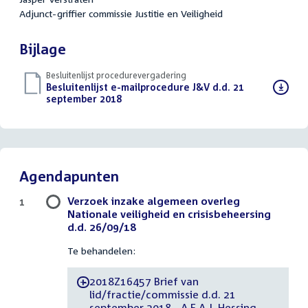
Adjunct-griffier commissie Justitie en Veiligheid
Bijlage
Besluitenlijst procedurevergadering
Download
Besluitenlijst e-mailprocedure J&V d.d. 21
bestand:
september 2018
(PDF)
Agendapunten
Verzoek inzake algemeen overleg
1
Nationale veiligheid en crisisbeheersing
d.d. 26/09/18
Te behandelen:
2018Z16457 Brief van
-
lid/fractie/commissie d.d. 21
september 2018 - A.E.A.J. Hessing-